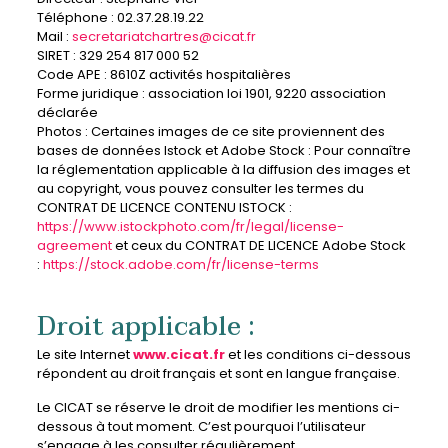
Téléphone : 02.37.28.19.22
Mail :
secretariatchartres@cicat.fr
SIRET : 329 254 817 000 52
Code APE : 8610Z activités hospitalières
Forme juridique : association loi 1901, 9220 association
déclarée
Photos : Certaines images de ce site proviennent des
bases de données Istock et Adobe Stock : Pour connaître
la réglementation applicable à la diffusion des images et
au copyright, vous pouvez consulter les termes du
CONTRAT DE LICENCE CONTENU ISTOCK :
https://www.istockphoto.com/fr/legal/license-
agreement
et ceux du CONTRAT DE LICENCE Adobe Stock
:
https://stock.adobe.com/fr/license-terms
Droit applicable :
Le site Internet
www.cicat.fr
et les conditions ci-dessous
répondent au droit français et sont en langue française.
Le CICAT se réserve le droit de modifier les mentions ci-
dessous à tout moment. C’est pourquoi l’utilisateur
s’engage à les consulter régulièrement.