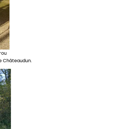
rou
de Châteaudun.