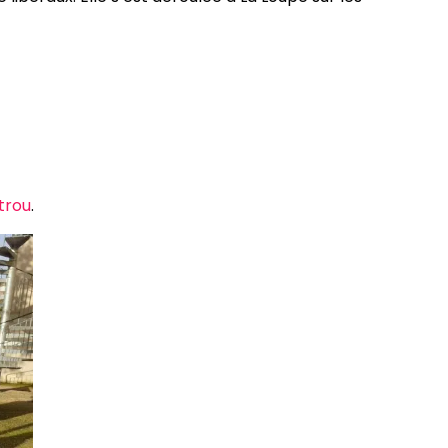
trou
.